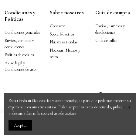
Condiciones y
Sobre nosotros
Guía de compra
Políticas
Contacto
Envíos, cambios y
Condiciones generales
devoluciones
Sobre Nosotros
Envíos, cambios y
Guía de tallas
Nuestras tiendas
devoluciones
Noticias. Medios y
Política de cookies
redes
Aviso legal y
Condiciones de uso
Esta tienda utiliza cookies y otras tecnologías para que podamos mejorar su
experiencia en nuestros sitios. Pulsa aceptar si estas de acuerdo, pulsa
aquí
si deseas saber más sobre el uso de cookies.
Copyright © 2020 ZAPSHOP. Todos los derechos reservados.
Añadir al carrito
Aceptar