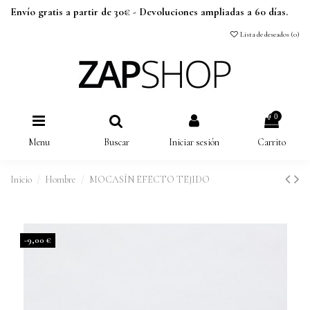
Envío gratis a partir de 30€ - Devoluciones ampliadas a 60 días.
Lista de deseados (
0
)
0
Menu
Buscar
Iniciar sesión
Carrito
Inicio
Hombre
MOCASÍN EFECTO TEJIDO
-9,00 €