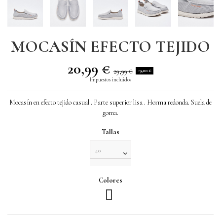
MOCASÍN EFECTO TEJIDO
20,99 €
29,99 €
-9,00 €
Impuestos incluidos
Mocasín en efecto tejido casual . Parte superior lisa . Horma redonda. Suela de
goma.
Tallas
Colores
gris