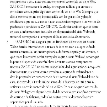
compromete a actualizar constantemente el contenido del sitio Web.
ZAPSHOP se exonera de cualquier responsabilidad por errores u
omisiones de cualquier tipo en el contenido del sitio Web (siempre que
dicha exoneración no sea incompatible con las garantías y demás
condiciones que en su caso se hayan establecido respecto a las ventas de
productos o servicios de ZAPSHOP). Cualquier decisión que se tome
en base a informaciones incluidas en el contenido del sitio Web (o de
usuario) corresponde a la responsabilidad exclusiva del usuario.
• ZAPSHOP no asegura que las funciones o servicios en el sitio
Web o demás interacciones a través de éste estarán a disposición de
manera continua, sin interrupciones, de forma segura y sin errores, o
que todos los errores serán corregidos o que el sitio Web o el server que
lo pone a disposición estarán libres de virus u otros componentes
nocivos. ZAPSHOP no asume responsabilidad alguna por cualesquiera
daños o virus que deterioren o invadan su equipo de ordenadores o
demás propiedad en consecuencia de su acceso al sitio Web o del uso de
éste, incluyendo, a título enunciativo, de la descarga de
imágenes,
software o demás contenido del sitio Web. En caso de que el contenido
del sitio Web genere alguna necesidad de servicio, reparación o corrección
del equipo o de ficheros, todos los gastos producidos por ello serán
soportados por el usuario.
Si la exclusión de garantías de ZAPSHOP descrita anteriormente