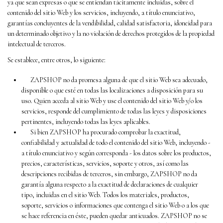
ya que sean expresas o que se entiendan tácitamente incluidas, sobre el
contenido del sitio Web y los servicios, incluyendo, a título enunciativo,
garantías concluyentes de la vendibilidad, calidad satisfactoria, idoneidad para
un determinado objetivo y la no violación de derechos protegidos de la propiedad
intelectual de terceros.
Se establece, entre otros, lo siguiente:
ZAPSHOP no da promesa alguna de que el sitio Web sea adecuado,
disponible o que esté en todas las localizaciones a disposición para su
uso. Quien acceda al sitio Web y use el contenido del sitio Web y/o los
servicios, responde del cumplimiento de todas las leyes y disposiciones
pertinentes, incluyendo todas las leyes aplicables.
Si bien ZAPSHOP ha procurado comprobar la exactitud,
confiabilidad y actualidad de todo el contenido del sitio Web, incluyendo -
a título enunciativo y según corresponda - los datos sobre los productos,
precios, características, servicios, soporte y otros, así como las
descripciones recibidas de terceros, sin embargo, ZAPSHOP no da
garantía alguna respecto a la exactitud de declaraciones de cualquier
tipo, incluidas en el sitio Web. Todos los materiales, productos,
soporte, servicios o informaciones que contenga el sitio Web o a los que
se hace referencia en éste, pueden quedar anticuados. ZAPSHOP no se