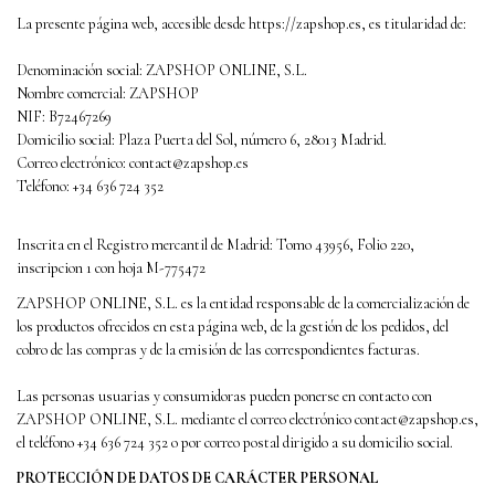
La presente página web, accesible desde https://zapshop.es, es titularidad de:
Denominación social: ZAPSHOP ONLINE, S.L.
Nombre comercial: ZAPSHOP
NIF: B72467269
Domicilio social: Plaza Puerta del Sol, número 6, 28013 Madrid.
Correo electrónico:
contact@zapshop.es
Teléfono: +34 636 724 352
Inscrita en el
Registro mercantil de Madrid: Tomo 43956, Folio 220,
inscripcion 1 con hoja M-775472
ZAPSHOP ONLINE, S.L. es la entidad responsable de la comercialización de
los productos ofrecidos en esta página web, de la gestión de los pedidos, del
cobro de las compras y de la emisión de las correspondientes facturas.
Las personas usuarias y consumidoras pueden ponerse en contacto con
ZAPSHOP ONLINE, S.L. mediante el correo electrónico
contact@zapshop.es
,
el teléfono +34 636 724 352 o por correo postal dirigido a su domicilio social.
PROTECCIÓN DE DATOS DE CARÁCTER PERSONAL