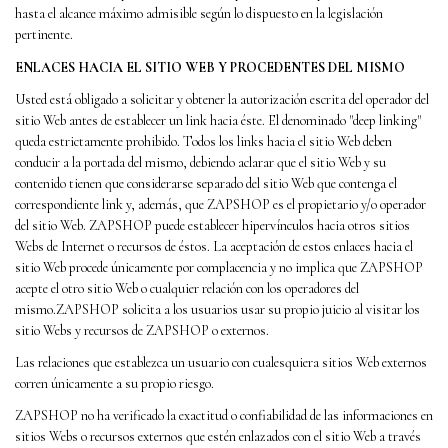
hasta el alcance máximo admisible según lo dispuesto en la legislación
pertinente.
ENLACES HACIA EL SITIO WEB Y PROCEDENTES DEL MISMO
Usted está obligado a solicitar y obtener la autorización escrita del operador del
sitio Web antes de establecer un link hacia éste. El denominado "deep linking"
queda estrictamente prohibido. Todos los links hacia el sitio Web deben
conducir a la portada del mismo, debiendo aclarar que el sitio Web y su
contenido tienen que considerarse separado del sitio Web que contenga el
correspondiente link y, además, que ZAPSHOP es el propietario y/o operador
del sitio Web. ZAPSHOP puede establecer hipervínculos hacia otros sitios
Webs de Internet o recursos de éstos. La aceptación de estos enlaces hacia el
sitio Web procede únicamente por complacencia y no implica que ZAPSHOP
acepte el otro sitio Web o cualquier relación con los operadores del
mismo.ZAPSHOP solicita a los usuarios usar su propio juicio al visitar los
sitio Webs y recursos de ZAPSHOP o externos.
Las relaciones que establezca un usuario con cualesquiera sitios Web externos
corren únicamente a su propio riesgo.
ZAPSHOP no ha verificado la exactitud o confiabilidad de las informaciones en
sitios Webs o recursos externos que estén enlazados con el sitio Web a través