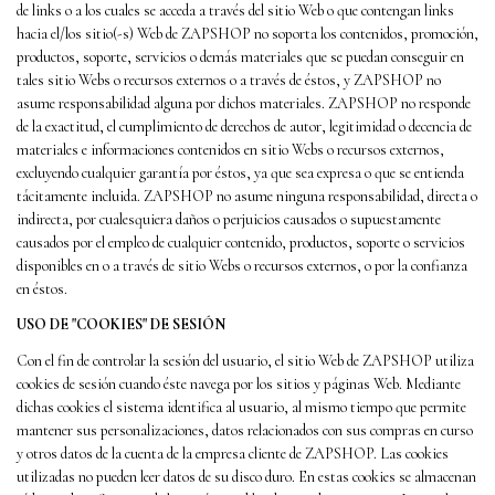
de links o a los cuales se acceda a través del sitio Web o que contengan links
hacia el/los sitio(-s) Web de ZAPSHOP no soporta los contenidos, promoción,
productos, soporte, servicios o demás materiales que se puedan conseguir en
tales sitio Webs o recursos externos o a través de éstos, y ZAPSHOP no
asume responsabilidad alguna por dichos materiales. ZAPSHOP no responde
de la exactitud, el cumplimiento de derechos de autor, legitimidad o decencia de
materiales e informaciones contenidos en sitio Webs o recursos externos,
excluyendo cualquier garantía por éstos, ya que sea expresa o que se entienda
tácitamente incluida. ZAPSHOP no asume ninguna responsabilidad, directa o
indirecta, por cualesquiera daños o perjuicios causados o supuestamente
causados por el empleo de cualquier contenido, productos, soporte o servicios
disponibles en o a través de sitio Webs o recursos externos, o por la confianza
en éstos.
USO DE "COOKIES" DE SESIÓN
Con el fin de controlar la sesión del usuario, el sitio Web de ZAPSHOP utiliza
cookies de sesión cuando éste navega por los sitios y páginas Web. Mediante
dichas cookies el sistema identifica al usuario, al mismo tiempo que permite
mantener sus personalizaciones, datos relacionados con sus compras en curso
y otros datos de la cuenta de la empresa cliente de ZAPSHOP. Las cookies
utilizadas no pueden leer datos de su disco duro. En estas cookies se almacenan