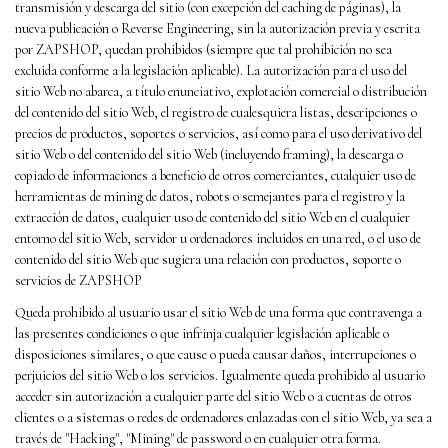
transmisión y descarga del sitio (con excepción del caching de páginas), la
nueva publicación o Reverse Engineering, sin la autorización previa y escrita
por ZAPSHOP, quedan prohibidos (siempre que tal prohibición no sea
excluida conforme a la legislación aplicable). La autorización para el uso del
sitio Web no abarca, a título enunciativo, explotación comercial o distribución
del contenido del sitio Web, el registro de cualesquiera listas, descripciones o
precios de productos, soportes o servicios, así como para el uso derivativo del
sitio Web o del contenido del sitio Web (incluyendo framing), la descarga o
copiado de informaciones a beneficio de otros comerciantes, cualquier uso de
herramientas de mining de datos, robots o semejantes para el registro y la
extracción de datos, cualquier uso de contenido del sitio Web en el cualquier
entorno del sitio Web, servidor u ordenadores incluidos en una red, o el uso de
contenido del sitio Web que sugiera una relación con productos, soporte o
servicios de ZAPSHOP
Queda prohibido al usuario usar el sitio Web de una forma que contravenga a
las presentes condiciones o que infrinja cualquier legislación aplicable o
disposiciones similares, o que cause o pueda causar daños, interrupciones o
perjuicios del sitio Web o los servicios. Igualmente queda prohibido al usuario
acceder sin autorización a cualquier parte del sitio Web o a cuentas de otros
clientes o a sistemas o redes de ordenadores enlazadas con el sitio Web, ya sea a
través de "Hacking", "Mining" de password o en cualquier otra forma.