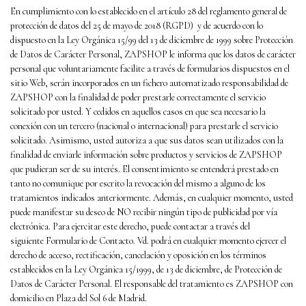
En cumplimiento con lo establecido en el artículo 28 del reglamento general de
protección de datos del 25 de mayo de 2018 (RGPD) y de acuerdo con lo
dispuesto en la Ley Orgánica 15/99 del 13 de diciembre de 1999 sobre Protección
de Datos de Carácter Personal,
ZAPSHOP le informa que los datos de carácter
personal que voluntariamente facilite a través de formularios dispuestos en el
sitio Web, serán incorporados en un fichero automatizado responsabilidad de
ZAPSHOP con la finalidad de poder prestarle correctamente el servicio
solicitado por usted. Y cedidos en aquellos casos en que sea necesario la
conexión con un tercero (nacional o internacional) para prestarle el servicio
solicitado. Asimismo, usted autoriza a que sus datos sean utilizados con la
finalidad de enviarle información sobre productos y servicios de ZAPSHOP
que pudieran ser de su interés. El consentimiento se entenderá prestado en
tanto no comunique por escrito la revocación del mismo a alguno de los
tratamientos indicados anteriormente. Además, en cualquier momento, usted
puede manifestar su deseo de NO recibir ningún tipo de publicidad por vía
electrónica. Para ejercitar este derecho, puede contactar a través del
siguiente
Formulario de Contacto
. Vd. podrá en cualquier momento ejercer el
derecho de acceso, rectificación, cancelación y oposición en los términos
establecidos en la Ley Orgánica 15/1999, de 13 de diciembre, de Protección de
Datos de Carácter Personal. El responsable del tratamiento es ZAPSHOP con
domicilio en
Plaza del Sol 6
de Madrid.