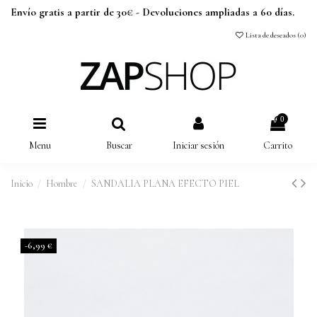
Envío gratis a partir de 30€ - Devoluciones ampliadas a 60 días.
Lista de deseados (
0
)
0
Menu
Buscar
Iniciar sesión
Carrito
Inicio
Hombre
SANDALIA PLANA EFECTO PIEL
-6,99 €