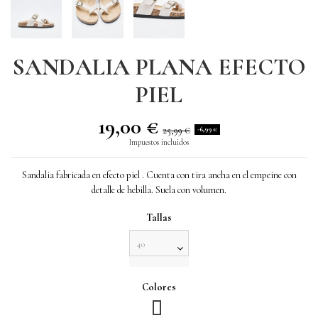
SANDALIA PLANA EFECTO
PIEL
19,00 €
25,99 €
-6,99 €
Impuestos incluidos
Sandalia fabricada en efecto piel . Cuenta con tira ancha en el empeine con
detalle de hebilla. Suela con volumen.
Tallas
Colores
Kaki