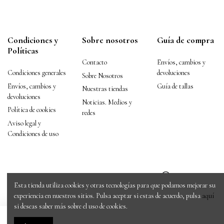
Condiciones y
Sobre nosotros
Guía de compra
Políticas
Contacto
Envíos, cambios y
Condiciones generales
devoluciones
Sobre Nosotros
Envíos, cambios y
Guía de tallas
Nuestras tiendas
devoluciones
Noticias. Medios y
Política de cookies
redes
Aviso legal y
Condiciones de uso
Esta tienda utiliza cookies y otras tecnologías para que podamos mejorar su
experiencia en nuestros sitios. Pulsa aceptar si estas de acuerdo, pulsa
aquí
si deseas saber más sobre el uso de cookies.
Copyright © 2020 ZAPSHOP. Todos los derechos reservados.